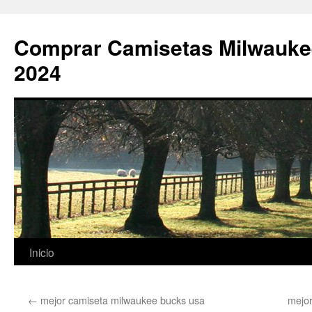
Comprar Camisetas Milwauke
2024
Saltar
Inicio
al
←
mejor camiseta milwaukee bucks usa
mejor
contenido