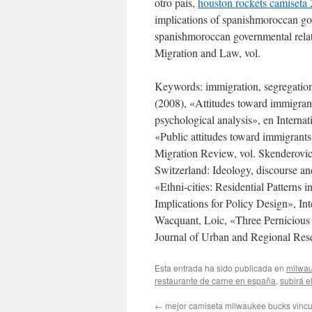
otro país,
houston rockets camiseta
implications of spanishmoroccan go
spanishmoroccan governmental rela
Migration and Law, vol.
Keywords: immigration, segregation
(2008), «Attitudes toward immigran
psychological analysis», en Interna
«Public attitudes toward immigrants
Migration Review, vol. Skenderovic,
Switzerland: Ideology, discourse and
«Ethni-cities: Residential Patterns
Implications for Policy Design», In
Wacquant, Loic, «Three Pernicious 
Journal of Urban and Regional Rese
Esta entrada ha sido publicada en
milwa
restaurante de carne en españa
,
subirá e
←
mejor camiseta milwaukee bucks vinc