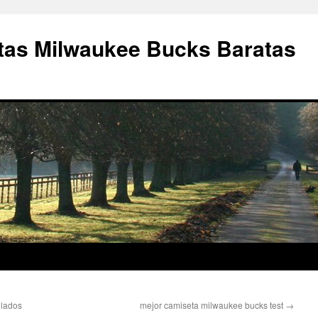
as Milwaukee Bucks Baratas
ulados
mejor camiseta milwaukee bucks test
→