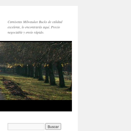
Camisetas Milwaukee Bucks de calidad
excelente, lo encontrarás aquí. Precio
negociable y envío rápido.