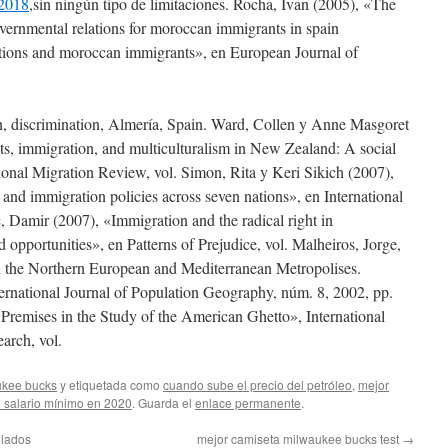
 2018
,sin ningún tipo de limitaciones. Rocha, Ivan (2005), «The
vernmental relations for moroccan immigrants in spain
tions and moroccan immigrants», en European Journal of
, discrimination, Almería, Spain. Ward, Collen y Anne Masgoret
ts, immigration, and multiculturalism in New Zealand: A social
tional Migration Review, vol. Simon, Rita y Keri Sikich (2007),
 and immigration policies across seven nations», en International
 Damir (2007), «Immigration and the radical right in
 opportunities», en Patterns of Prejudice, vol. Malheiros, Jorge,
 in the Northern European and Mediterranean Metropolises.
ternational Journal of Population Geography, núm. 8, 2002, pp.
Premises in the Study of the American Ghetto», International
arch, vol.
ukee bucks
y etiquetada como
cuando sube el precio del petróleo
,
mejor
l salario mínimo en 2020
. Guarda el
enlace permanente
.
ulados
mejor camiseta milwaukee bucks test
→