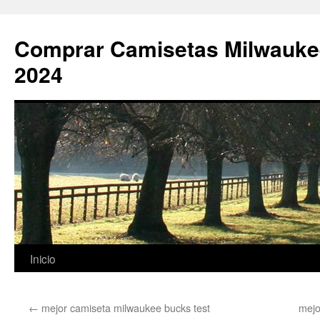
Comprar Camisetas Milwauke
2024
Saltar
Inicio
al
←
mejor camiseta milwaukee bucks test
mejo
contenido