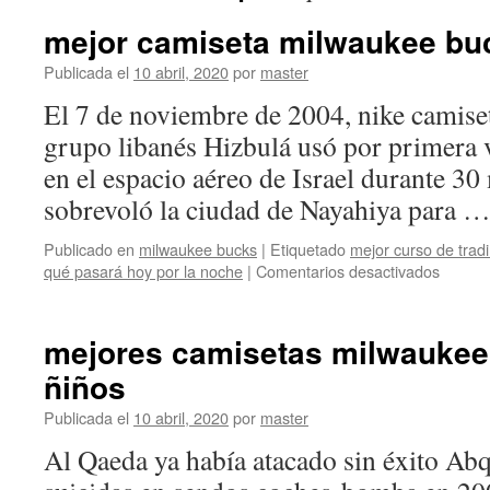
mejor camiseta milwaukee buc
Publicada el
10 abril, 2020
por
master
El 7 de noviembre de 2004, nike camise
grupo libanés Hizbulá usó por primera v
en el espacio aéreo de Israel durante 30
sobrevoló la ciudad de Nayahiya para 
Publicado en
milwaukee bucks
|
Etiquetado
mejor curso de trad
en
qué pasará hoy por la noche
|
Comentarios desactivados
mejor
camise
milwau
mejores camisetas milwaukee
bucks
ñiños
test
Publicada el
10 abril, 2020
por
master
Al Qaeda ya había atacado sin éxito Abq