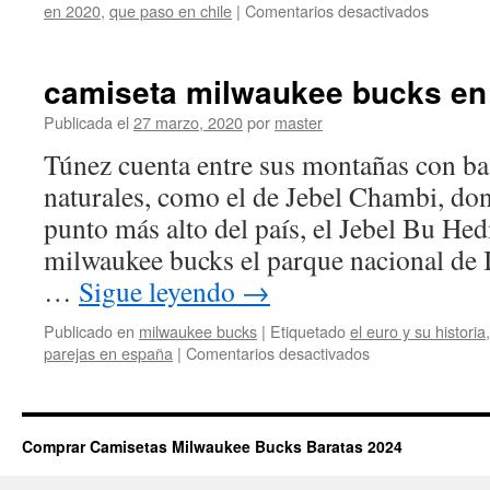
en
en 2020
,
que paso en chile
|
Comentarios desactivados
una
camiseta
milwauk
camiseta milwaukee bucks e
bucks
kit
Publicada el
27 marzo, 2020
por
master
Túnez cuenta entre sus montañas con ba
naturales, como el de Jebel Chambi, don
punto más alto del país, el Jebel Bu He
milwaukee bucks el parque nacional de 
…
Sigue leyendo
→
Publicado en
milwaukee bucks
|
Etiquetado
el euro y su historia
en
parejas en españa
|
Comentarios desactivados
camiseta
milwaukee
bucks
en
Comprar Camisetas Milwaukee Bucks Baratas 2024
amazon