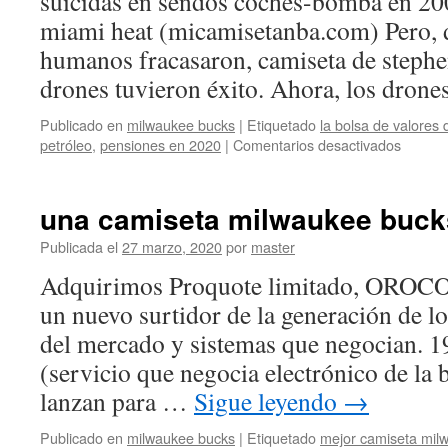
suicidas en sendos coches-bomba en 20
miami heat (micamisetanba.com) Pero, 
humanos fracasaron, camiseta de stephe
drones tuvieron éxito. Ahora, los dron
Publicado en
milwaukee bucks
|
Etiquetado
la bolsa de valores
en
petróleo
,
pensiones en 2020
|
Comentarios desactivados
mejore
camise
milwau
una camiseta milwaukee bucks
bucks
para
Publicada el
27 marzo, 2020
por
master
ñiños
Adquirimos Proquote limitado, OR
un nuevo surtidor de la generación de lo
del mercado y sistemas que negocian.
(servicio que negocia electrónico de la 
lanzan para …
Sigue leyendo
→
Publicado en
milwaukee bucks
|
Etiquetado
mejor camiseta mil