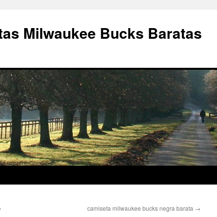
as Milwaukee Bucks Baratas
e
camiseta milwaukee bucks negra barata
→