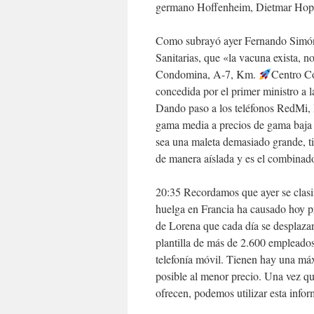
germano Hoffenheim, Dietmar Hopp, 
Como subrayó ayer Fernando Simón,
Sanitarias, que «la vacuna exista, n
Condomina, A-7, Km.
Centro Co
concedida por el primer ministro a l
Dando paso a los teléfonos RedMi, 
gama media a precios de gama baja 
sea una maleta demasiado grande, t
de manera aíslada y es el combinado
20:35 Recordamos que ayer se clasifi
huelga en Francia ha causado hoy pr
de Lorena que cada día se desplaza
plantilla de más de 2.600 empleados
telefonía móvil. Tienen hay una máx
posible al menor precio. Una vez q
ofrecen, podemos utilizar esta infor