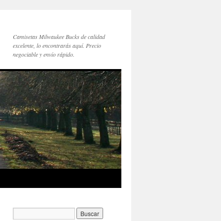
Camisetas Milwaukee Bucks de calidad
excelente, lo encontrarás aquí. Precio
negociable y envío rápido.