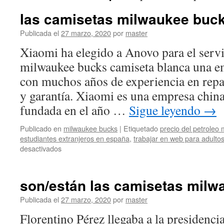
las camisetas milwaukee buck
Publicada el
27 marzo, 2020
por
master
Xiaomi ha elegido a Anovo para el servi
milwaukee bucks camiseta blanca una e
con muchos años de experiencia en repa
y garantía. Xiaomi es una empresa china
fundada en el año …
Sigue leyendo
→
Publicado en
milwaukee bucks
|
Etiquetado
precio del petroleo
estudiantes extranjeros en españa
,
trabajar en web para adulto
en
desactivados
las
camisetas
milwaukee
son/están las camisetas milw
bucks
zip
Publicada el
27 marzo, 2020
por
master
Florentino Pérez llegaba a la presidencia