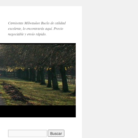
Camisetas Milwaukee Bucks de calidad
excelente, lo encontrarás aquí. Precio
negociable y envío rápido.