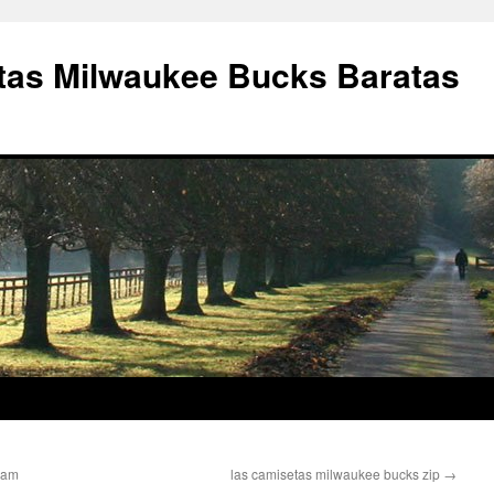
as Milwaukee Bucks Baratas
ram
las camisetas milwaukee bucks zip
→