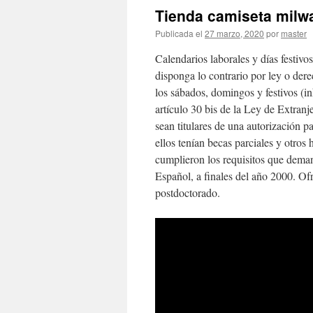
Tienda camiseta milw
Publicada el
27 marzo, 2020
por
master
Calendarios laborales y días festivos
disponga lo contrario por ley o der
los sábados, domingos y festivos (in
artículo 30 bis de la Ley de Extranj
sean titulares de una autorización p
ellos tenían becas parciales y otros
cumplieron los requisitos que deman
Español, a finales del año 2000. O
postdoctorado.