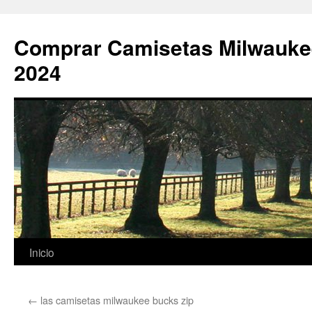
Comprar Camisetas Milwauke
2024
Saltar
Inicio
al
←
las camisetas milwaukee bucks zip
contenido