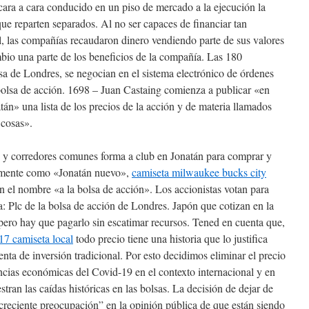
cara a cara conducido en un piso de mercado a la ejecución la
ue reparten separados. Al no ser capaces de financiar tan
al, las compañías recaudaron dinero vendiendo parte de sus valores
bio una parte de los beneficios de la compañía. Las 180
a de Londres, se negocian en el sistema electrónico de órdenes
bolsa de acción. 1698 – Juan Castaing comienza a publicar «en
atán» una lista de los precios de la acción y de materia llamados
 cosas».
 y corredores comunes forma a club en Jonatán para comprar y
emente como «Jonatán nuevo»,
camiseta milwaukee bucks city
el nombre «a la bolsa de acción». Los accionistas votan para
: Plc de la bolsa de acción de Londres. Japón que cotizan en la
pero hay que pagarlo sin escatimar recursos. Tened en cuenta que,
7 camiseta local
todo precio tiene una historia que lo justifica
enta de inversión tradicional. Por esto decidimos eliminar el precio
cias económicas del Covid-19 en el contexto internacional y en
ran las caídas históricas en las bolsas. La decisión de dejar de
 “creciente preocupación” en la opinión pública de que están siendo