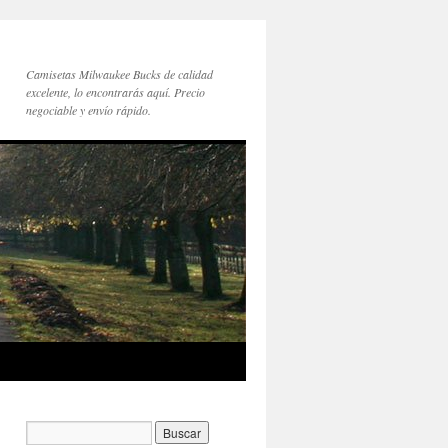
Camisetas Milwaukee Bucks de calidad
excelente, lo encontrarás aquí. Precio
negociable y envío rápido.