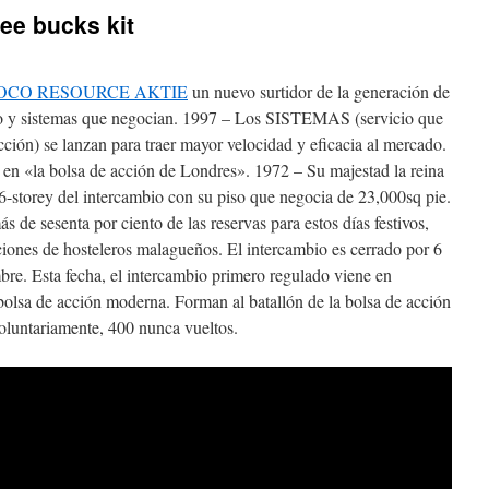
ee bucks kit
OCO RESOURCE AKTIE
un nuevo surtidor de la generación de
ado y sistemas que negocian. 1997 – Los SISTEMAS (servicio que
cción) se lanzan para traer mayor velocidad y eficacia al mercado.
 en «la bolsa de acción de Londres». 1972 – Su majestad la reina
26-storey del intercambio con su piso que negocia de 23,000sq pie.
s de sesenta por ciento de las reservas para estos días festivos,
aciones de hosteleros malagueños. El intercambio es cerrado por 6
mbre. Esta fecha, el intercambio primero regulado viene en
 bolsa de acción moderna. Forman al batallón de la bolsa de acción
voluntariamente, 400 nunca vueltos.