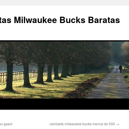
as Milwaukee Bucks Baratas
au gasol
camiseta milwaukee bucks menos de 500
→