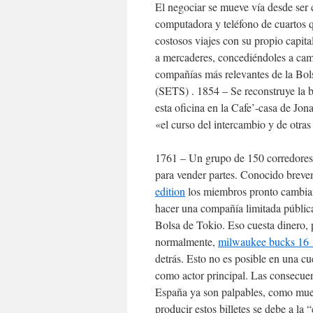
El negociar se mueve vía desde ser 
computadora y teléfono de cuartos q
costosos viajes con su propio capit
a mercaderes, concediéndoles a cam
compañías más relevantes de la Bols
(SETS) . 1854 – Se reconstruye la 
esta oficina en la Cafe’-casa de Jon
«el curso del intercambio y de otras
1761 – Un grupo de 150 corredores
para vender partes. Conocido brev
edition
los miembros pronto cambian 
hacer una compañía limitada pública
Bolsa de Tokio. Eso cuesta dinero, 
normalmente,
milwaukee bucks 16 1
detrás. Esto no es posible en una cu
como actor principal. Las consecuen
España ya son palpables, como muest
producir estos billetes se debe a la