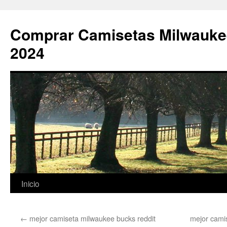
Comprar Camisetas Milwauke
2024
Saltar
Inicio
al
←
mejor camiseta milwaukee bucks reddit
mejor camis
contenido