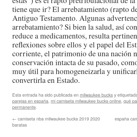
estas”) es el rapto pretribulacional de la 
tiene que ir? El arrebatamiento (rapto de 
Antiguo Testamento. Algunas advertenci
arrebatamiento? Si bien la salud, así co
reduce a medicamentos, resulta pertinen
reflexiones sobre ellos y el papel del Es
corriente, el patrimonio de una nación n
conservación intacta de su pasado, com
muy útil para homogeneizarla y unificarl
convertirla en Estado.
Esta entrada ha sido publicada en
milwaukee bucks
y etiqueta
parejas en españa
,
mi camiseta milwaukee bucks online
,
qué pa
permanente
.
←
camiseta nba milwaukee bucks 2019 2020
españa cam
baratas