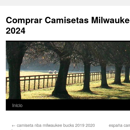
Comprar Camisetas Milwauke
2024
Saltar
Inicio
al
←
camiseta nba milwaukee bucks 2019 2020
españa cam
contenido