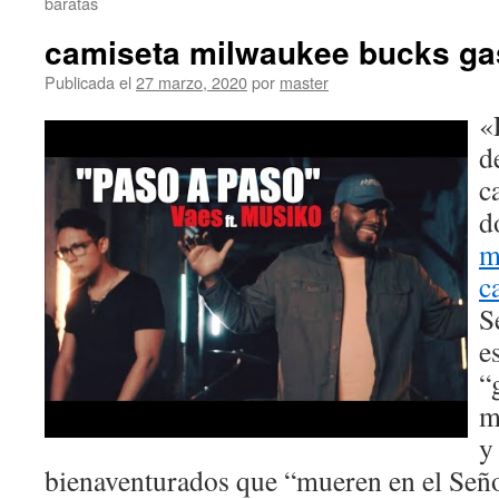
baratas
camiseta milwaukee bucks ga
Publicada el
27 marzo, 2020
por
master
«
d
c
d
m
c
S
e
“
m
y
bienaventurados que “mueren en el Señor