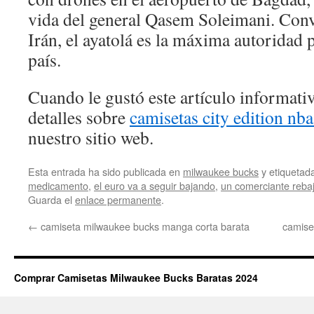
vida del general Qasem Soleimani. Conv
Irán, el ayatolá es la máxima autoridad p
país.
Cuando le gustó este artículo informativ
detalles sobre
camisetas city edition nb
nuestro sitio web.
Esta entrada ha sido publicada en
milwaukee bucks
y etiqueta
medicamento
,
el euro va a seguir bajando
,
un comerciante rebaj
Guarda el
enlace permanente
.
←
camiseta milwaukee bucks manga corta barata
camise
Comprar Camisetas Milwaukee Bucks Baratas 2024