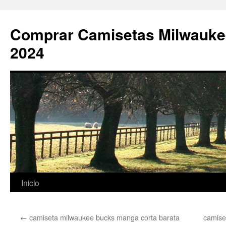
Comprar Camisetas Milwauke
2024
Saltar
Inicio
al
←
camiseta milwaukee bucks manga corta barata
camise
contenido