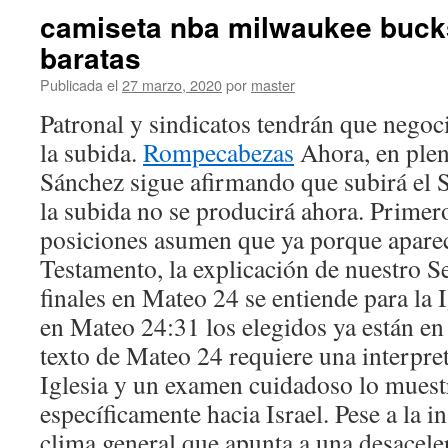
camiseta nba milwaukee buck
baratas
Publicada el
27 marzo, 2020
por
master
Patronal y sindicatos tendrán que negoc
la subida.
Rompecabezas
Ahora, en plen
Sánchez sigue afirmando que subirá el 
la subida no se producirá ahora. Primero
posiciones asumen que ya porque apare
Testamento, la explicación de nuestro S
finales en Mateo 24 se entiende para la I
en Mateo 24:31 los elegidos ya están en 
texto de Mateo 24 requiere una interpret
Iglesia y un examen cuidadoso lo muestr
específicamente hacia Israel. Pese a la i
clima general que apunta a una desacele