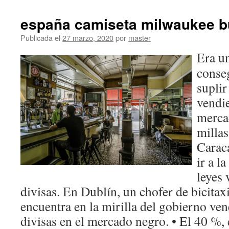
españa camiseta milwaukee b
Publicada el
27 marzo, 2020
por
master
Era u
conseg
suplir
vendi
merca
millas
Caraca
ir a l
leyes 
divisas. En Dublín, un chofer de bicitax
encuentra en la mirilla del gobierno ven
divisas en el mercado negro. • El 40 %, 