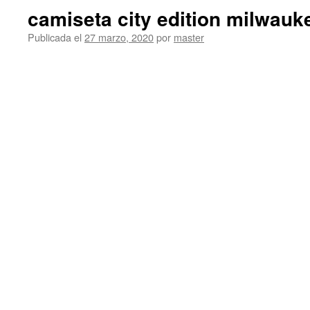
camiseta city edition milwau
Publicada el
27 marzo, 2020
por
master