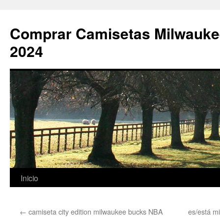
Comprar Camisetas Milwauke
2024
Saltar
Inicio
al
←
camiseta city edition milwaukee bucks NBA
es/está m
contenido