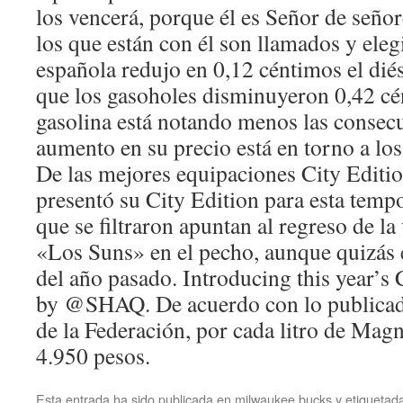
los vencerá, porque él es Señor de señor
los que están con él son llamados y elegi
española redujo en 0,12 céntimos el di
que los gasoholes disminuyeron 0,42 cé
gasolina está notando menos las consecu
aumento en su precio está en torno a los
De las mejores equipaciones City Editi
presentó su City Edition para esta temp
que se filtraron apuntan al regreso de l
«Los Suns» en el pecho, aunque quizás e
del año pasado. Introducing this year’s
by @SHAQ. De acuerdo con lo publicado
de la Federación, por cada litro de Mag
4.950 pesos.
Esta entrada ha sido publicada en
milwaukee bucks
y etiqueta