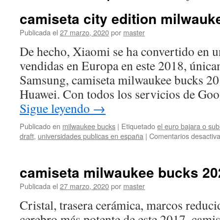
camiseta city edition milwau
Publicada el
27 marzo, 2020
por
master
De hecho, Xiaomi se ha convertido en u
vendidas en Europa en este 2018, única
Samsung, camiseta milwaukee bucks 20
Huawei. Con todos los servicios de Goo
Sigue leyendo
→
Publicado en
milwaukee bucks
|
Etiquetado
el euro bajara o sub
draft
,
universidades publicas en españa
|
Comentarios desactiv
camiseta milwaukee bucks 20
Publicada el
27 marzo, 2020
por
master
Cristal, trasera cerámica, marcos reduci
cerebro más potente de este 2017, camis