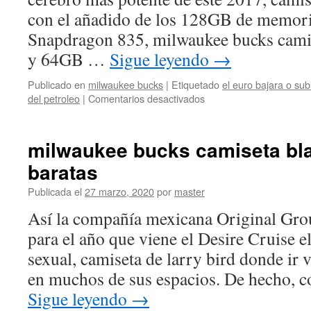
con el añadido de los 128GB de memoria
Snapdragon 835, milwaukee bucks cam
y 64GB …
Sigue leyendo
→
Publicado en
milwaukee bucks
|
Etiquetado
el euro bajara o sub
en
del petroleo
|
Comentarios desactivados
camiseta
milwaukee
bucks
milwaukee bucks camiseta bl
2020
baratas
Publicada el
27 marzo, 2020
por
master
Así la compañía mexicana Original Gro
para el año que viene el Desire Cruise e
sexual, camiseta de larry bird donde ir 
en muchos de sus espacios. De hecho, 
Sigue leyendo
→