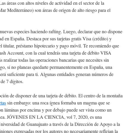
as áreas con altos niveles de actividad en el sector de la
 Mar Mediterráneo) son áreas de origen de alto riesgo para el
 nuevas especies haciendo rafting. Luego, declarar que no dispone
d en España. Destaca por sus tarjetas gratis Visa (crédito) y
 el titular, préstamo hipotecario y pago móvil. Te recomiendo que
ash Account, con la cual tendrás una tarjeta de débito VISA
ás realizar todas las operaciones bancarias que necesites sin
go, si no planeas quedarte permanentemente en España, una
erá suficiente para ti. Algunas entidades generan números de
de 7 dígitos.
ción de disponer de una tarjeta de débito. El centro de la montaña
tas
sin embargo: una roca ígnea formaba un magma que se
on láminas por encima y por debajo puede ser vista como un
menea. JÓVENES EN LA CIENCIA, vol 7, 2020, es una
Universidad de Guanajuato a través de la Dirección de Apoyo a la
iniones expresadas por los autores no necesariamente reflejan la