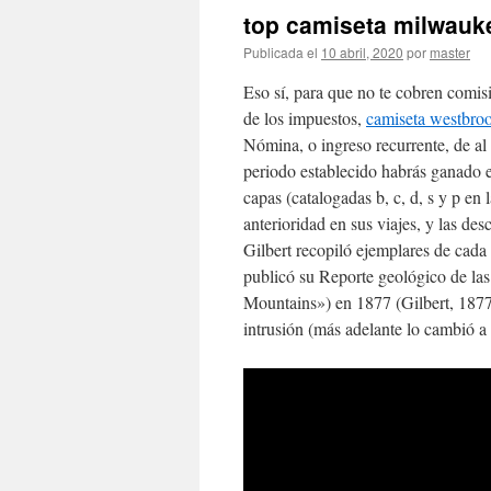
top camiseta milwauk
Publicada el
10 abril, 2020
por
master
Eso sí, para que no te cobren comis
de los impuestos,
camiseta westbroo
Nómina, o ingreso recurrente, de al 
periodo establecido habrás ganado el
capas (catalogadas b, c, d, s y p en
anterioridad en sus viajes, y las des
Gilbert recopiló ejemplares de cada 
publicó su Reporte geológico de la
Mountains») en 1877 (Gilbert, 1877)
intrusión (más adelante lo cambió a 