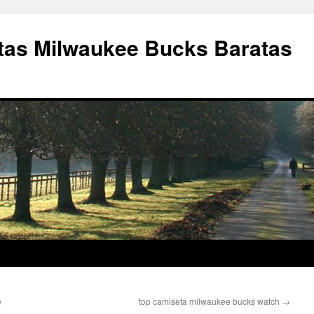
as Milwaukee Bucks Baratas
e
top camiseta milwaukee bucks watch
→