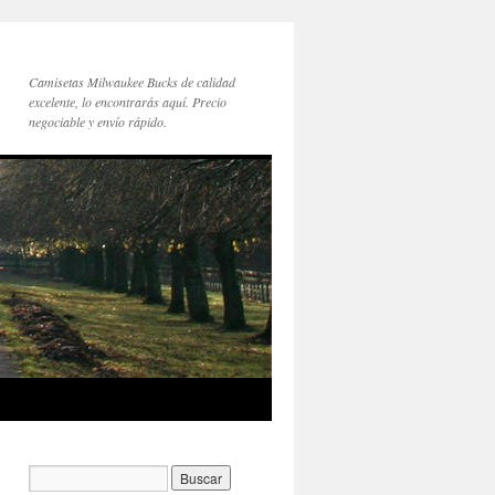
Camisetas Milwaukee Bucks de calidad
excelente, lo encontrarás aquí. Precio
negociable y envío rápido.