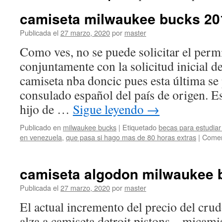
camiseta milwaukee bucks 20
Publicada el
27 marzo, 2020
por
master
Como ves, no se puede solicitar el perm
conjuntamente con la solicitud inicial de
camiseta nba doncic pues esta última se 
consulado español del país de origen. E
hijo de …
Sigue leyendo
→
Publicado en
milwaukee bucks
|
Etiquetado
becas para estudia
en venezuela
,
que pasa si hago mas de 80 horas extras
|
Comen
camiseta algodon milwaukee 
Publicada el
27 marzo, 2020
por
master
El actual incremento del precio del crud
alza a camiseta detroit pistons – micam