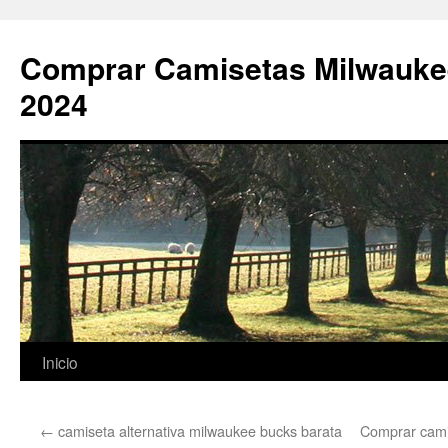
Comprar Camisetas Milwauke
2024
Saltar
Inicio
al
←
camiseta alternativa milwaukee bucks barata
Comprar cami
contenido