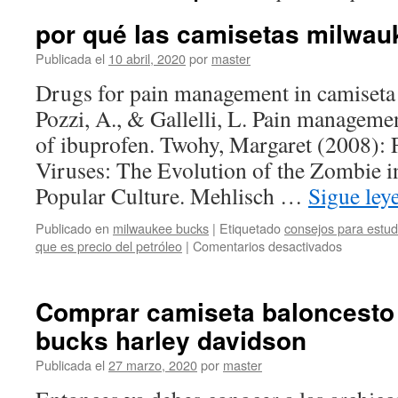
por qué las camisetas milwa
Publicada el
10 abril, 2020
por
master
Drugs for pain management in camiseta 
Pozzi, A., & Gallelli, L. Pain management
of ibuprofen. Twohy, Margaret (2008):
Viruses: The Evolution of the Zombie i
Popular Culture. Mehlisch …
Sigue le
Publicado en
milwaukee bucks
|
Etiquetado
consejos para estu
en
que es precio del petróleo
|
Comentarios desactivados
por
qué
las
Comprar camiseta baloncesto
camisetas
bucks harley davidson
milwauke
bucks
Publicada el
27 marzo, 2020
por
master
ñengo