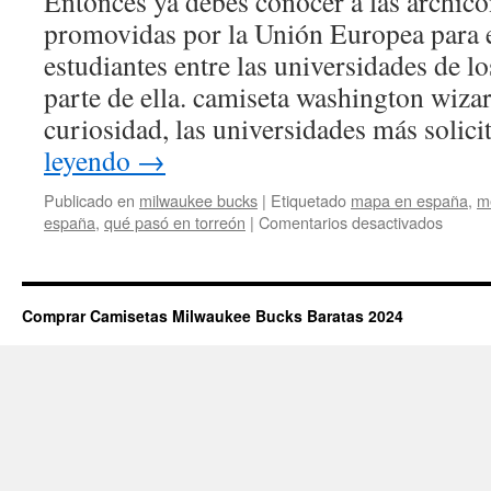
Entonces ya debes conocer a las archic
promovidas por la Unión Europea para e
estudiantes entre las universidades de l
parte de ella. camiseta washington wiz
curiosidad, las universidades más solic
leyendo
→
Publicado en
milwaukee bucks
|
Etiquetado
mapa en españa
,
me
en
españa
,
qué pasó en torreón
|
Comentarios desactivados
Compr
camise
balonc
milwau
Comprar Camisetas Milwaukee Bucks Baratas 2024
bucks
harley
davids