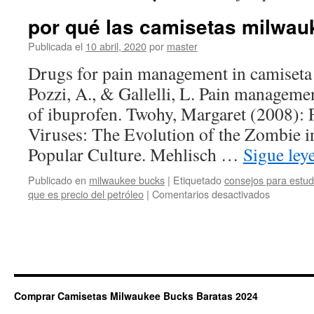
por qué las camisetas milwa
Publicada el
10 abril, 2020
por
master
Drugs for pain management in camiseta 
Pozzi, A., & Gallelli, L. Pain management
of ibuprofen. Twohy, Margaret (2008):
Viruses: The Evolution of the Zombie i
Popular Culture. Mehlisch …
Sigue le
Publicado en
milwaukee bucks
|
Etiquetado
consejos para estu
en
que es precio del petróleo
|
Comentarios desactivados
por
qué
las
camisetas
milwauke
bucks
ñengo
Comprar Camisetas Milwaukee Bucks Baratas 2024