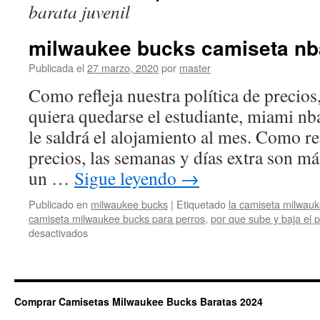
barata juvenil
milwaukee bucks camiseta nb
Publicada el
27 marzo, 2020
por
master
Como refleja nuestra política de precio
quiera quedarse el estudiante, miami nb
le saldrá el alojamiento al mes. Como re
precios, las semanas y días extra son má
un …
Sigue leyendo
→
Publicado en
milwaukee bucks
|
Etiquetado
la camiseta milwauk
camiseta milwaukee bucks para perros
,
por que sube y baja el p
en
desactivados
milwaukee
bucks
camiseta
nba
Comprar Camisetas Milwaukee Bucks Baratas 2024
baratas