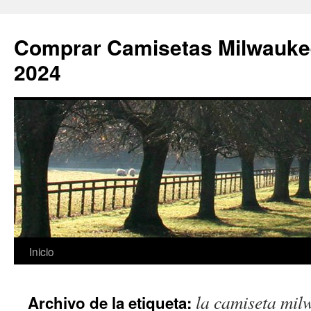
Comprar Camisetas Milwauke
2024
Saltar
Inicio
al
la camiseta mil
Archivo de la etiqueta:
contenido