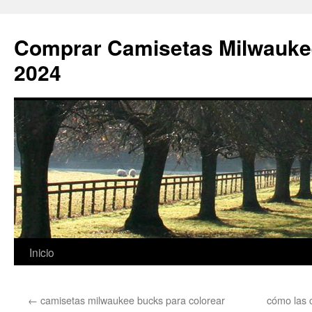
Comprar Camisetas Milwauke
2024
Saltar
Inicio
al
←
camisetas milwaukee bucks para colorear
cómo las 
contenido