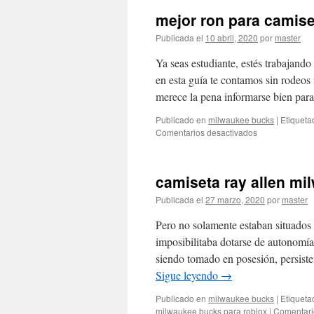
mejor ron para camis
Publicada el
10 abril, 2020
por
master
Ya seas estudiante, estés trabajand
en esta guía te contamos sin rodeo
merece la pena informarse bien pa
Publicado en
milwaukee bucks
|
Etiqueta
en
Comentarios desactivados
mejor
ron
para
camiseta ray allen mi
camisetas
milwaukee
Publicada el
27 marzo, 2020
por
master
bucks
Pero no solamente estaban situados 
imposibilitaba dotarse de autonomía
siendo tomado en posesión, persist
Sigue leyendo
→
Publicado en
milwaukee bucks
|
Etiqueta
milwaukee bucks para roblox
|
Comentari