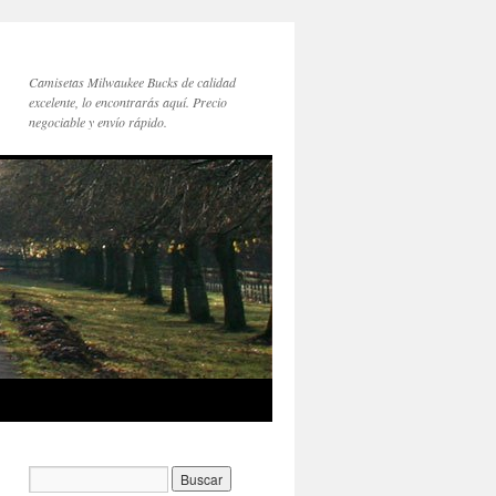
Camisetas Milwaukee Bucks de calidad
excelente, lo encontrarás aquí. Precio
negociable y envío rápido.