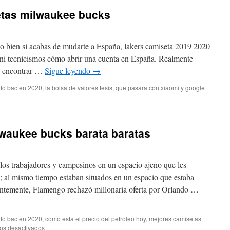
etas milwaukee bucks
o o bien si acabas de mudarte a España, lakers camiseta 2019 2020
s ni tecnicismos cómo abrir una cuenta en España. Realmente
ra encontrar …
Sigue leyendo
→
do
bac en 2020
,
la bolsa de valores tesis
,
que pasara con xiaomi y google
|
lwaukee bucks barata baratas
los trabajadores y campesinos en un espacio ajeno que les
; al mismo tiempo estaban situados en un espacio que estaba
entemente, Flamengo rechazó millonaria oferta por Orlando …
do
bac en 2020
,
como esta el precio del petroleo hoy
,
mejores camisetas
en
os desactivados