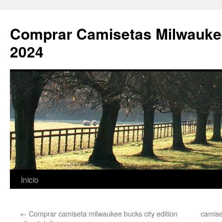
Comprar Camisetas Milwauke
2024
Saltar
Inicio
al
←
Comprar camiseta milwaukee bucks city edition
camise
contenido