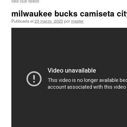
nike club fleece
milwaukee bucks camiseta cit
Publicada el
23 marzo, 2020
por
master