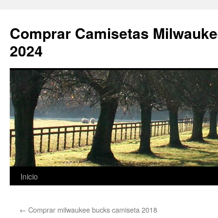
Comprar Camisetas Milwauke
2024
Saltar
Inicio
al
←
Comprar milwaukee bucks camiseta 2018
contenido