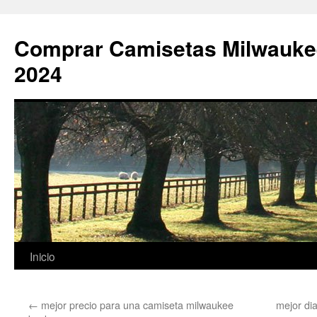
Comprar Camisetas Milwauke
2024
Saltar
Inicio
al
←
mejor precio para una camiseta milwaukee
mejor di
contenido