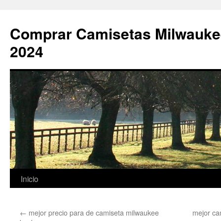
Comprar Camisetas Milwauke
2024
Saltar
Inicio
al
←
mejor precio para de camiseta milwaukee
mejor ca
contenido