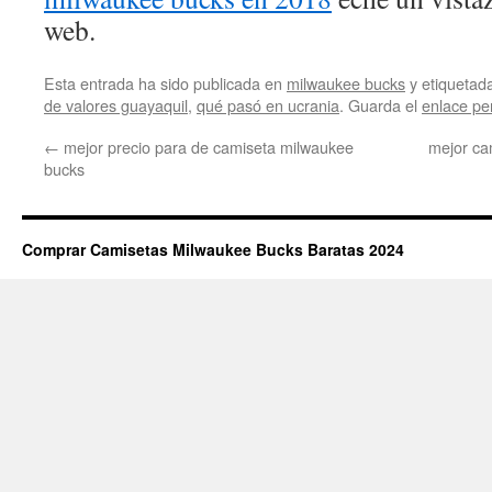
web.
Esta entrada ha sido publicada en
milwaukee bucks
y etiqueta
de valores guayaquil
,
qué pasó en ucrania
. Guarda el
enlace p
←
mejor precio para de camiseta milwaukee
mejor ca
bucks
Comprar Camisetas Milwaukee Bucks Baratas 2024