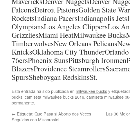
MavericksDenver NuggetsDenver Nugge
FalconsDetroit PistonsGolden State Wa
RocketsIndiana PacersIndianapolis Jets
OlympiansLos Angeles ClippersLos A
GrizzliesMiami HeatMilwaukee Bucks
TimberwolvesNew Orleans PelicansNew
KnicksOklahoma City ThunderOrlando 
76ersPhoenix SunsPittsburgh IronmenPo
BlazersProvidence SteamrollersSacram
SpursSheboygan RedskinsSt.
Esta entrada ha sido publicada en
milwaukee bucks
y etiqueta
bucks
,
camiseta milwaukee bucks 2016
,
camiseta milwaukee buc
permanente
.
←
Etiqueta: Que Pasa si Aborto dos Veces
Las 30 Mejo
Seguidas con Misoprostol