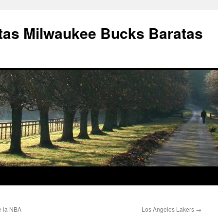
as Milwaukee Bucks Baratas
e la NBA
Los Angeles Lakers
→