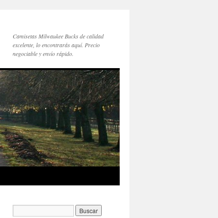
Camisetas Milwaukee Bucks de calidad
excelente, lo encontrarás aquí. Precio
negociable y envío rápido.