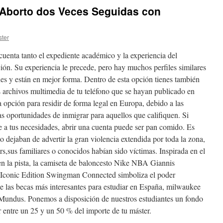
i Aborto dos Veces Seguidas con
ter
cuenta tanto el expediente académico y la experiencia del
ión. Su experiencia le precede, pero hay muchos perfiles similares
es y están en mejor forma. Dentro de esta opción tienes también
os archivos multimedia de tu teléfono que se hayan publicado en
 opción para residir de forma legal en Europa, debido a las
as oportunidades de inmigrar para aquellos que califiquen. Si
 a tus necesidades, abrir una cuenta puede ser pan comido. Es
 dejaban de advertir la gran violencia extendida por toda la zona,
ers,sus familiares o conocidos habían sido víctimas. Inspirada en el
en la pista, la camiseta de baloncesto Nike NBA Giannis
onic Edition Swingman Connected simboliza el poder
e las becas más interesantes para estudiar en España, milwaukee
Mundus. Ponemos a disposición de nuestros estudiantes un fondo
r entre un 25 y un 50 % del importe de tu máster.