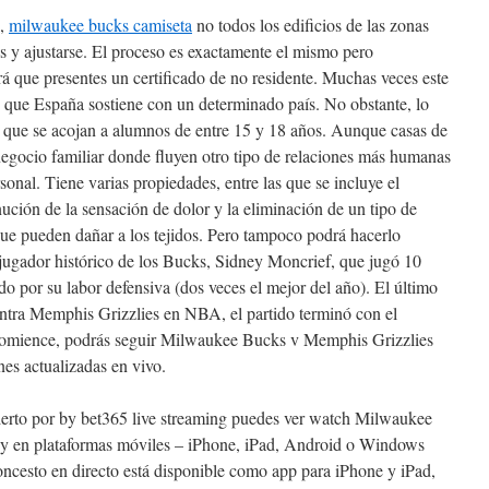
s,
milwaukee bucks camiseta
no todos los edificios de las zonas
 y ajustarse. El proceso es exactamente el mismo pero
rá que presentes un certificado de no residente. Muchas veces este
os que España sostiene con un determinado país. No obstante, lo
s que se acojan a alumnos de entre 15 y 18 años. Aunque casas de
egocio familiar donde fluyen otro tipo de relaciones más humanas
ersonal. Tiene varias propiedades, entre las que se incluye el
ución de la sensación de dolor y la eliminación de un tipo de
 que pueden dañar a los tejidos. Pero tampoco podrá hacerlo
jugador histórico de los Bucks, Sidney Moncrief, que jugó 10
 por su labor defensiva (dos veces el mejor del año). El último
tra Memphis Grizzlies en NBA, el partido terminó con el
 comience, podrás seguir Milwaukee Bucks v Memphis Grizzlies
ones actualizadas en vivo.
bierto por by bet365 live streaming puedes ver watch Milwaukee
y en plataformas móviles – iPhone, iPad, Android o Windows
ncesto en directo está disponible como app para iPhone y iPad,