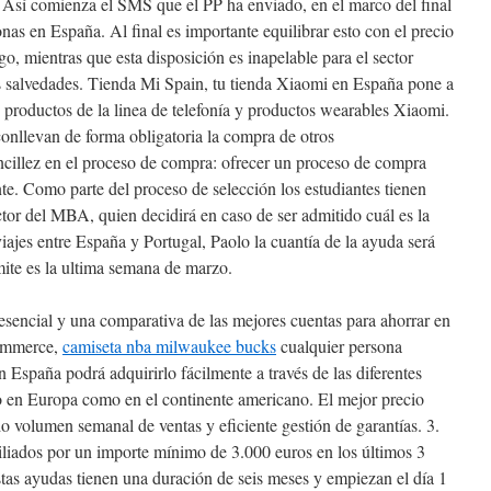
 Así comienza el SMS que el PP ha enviado, en el marco del final
as en España. Al final es importante equilibrar esto con el precio
go, mientras que esta disposición es inapelable para el sector
tas salvedades. Tienda Mi Spain, tu tienda Xiaomi en España pone a
y productos de la linea de telefonía y productos wearables Xiaomi.
onllevan de forma obligatoria la compra de otros
ncillez en el proceso de compra: ofrecer un proceso de compra
ente. Como parte del proceso de selección los estudiantes tienen
ctor del MBA, quien decidirá en caso de ser admitido cuál es la
iajes entre España y Portugal, Paolo la cuantía de la ayuda será
ite es la ultima semana de marzo.
sencial y una comparativa de las mejores cuentas para ahorrar en
commerce,
camiseta nba milwaukee bucks
cualquier persona
 España podrá adquirirlo fácilmente a través de las diferentes
to en Europa como en el continente americano. El mejor precio
o volumen semanal de ventas y eficiente gestión de garantías. 3.
iliados por un importe mínimo de 3.000 euros en los últimos 3
stas ayudas tienen una duración de seis meses y empiezan el día 1