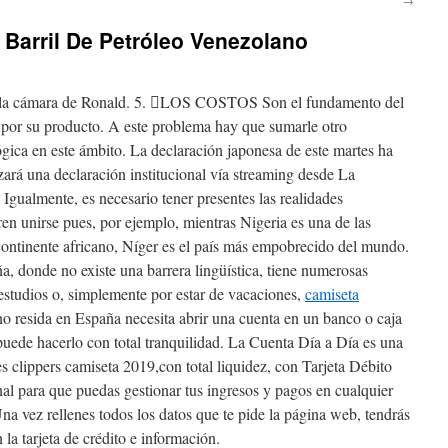
l Barril De Petróleo Venezolano
ido la cámara de Ronald. 5. LOS COSTOS Son el fundamento del
 por su producto. A este problema hay que sumarle otro
ógica en este ámbito. La declaración japonesa de este martes ha
ará una declaración institucional vía streaming desde La
 Igualmente, es necesario tener presentes las realidades
ren unirse pues, por ejemplo, mientras Nigeria es una de las
ontinente africano, Níger es el país más empobrecido del mundo.
, donde no existe una barrera lingüística, tiene numerosas
 estudios o, simplemente por estar de vacaciones,
camiseta
o resida en España necesita abrir una cuenta en un banco o caja
 puede hacerlo con total tranquilidad. La Cuenta Día a Día es una
es clippers camiseta 2019,con total liquidez, con Tarjeta Débito
nal para que puedas gestionar tus ingresos y pagos en cualquier
na vez rellenes todos los datos que te pide la página web, tendrás
 la tarjeta de crédito e información.