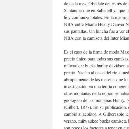
de cada mes. Olvídate del estrés de 
Santander que en Sabadell ya que ne
fe y confianza totales. En la madruga
NBA entre Miami Heat y Denver Nug
sus pantallas. Un hincha fue a ver e
NBA con la camiseta del Inter Miam
Es el caso de la firma de moda Mas
precio único para todas sus camisas
milwaukee bucks harley davidson ap
precio. Yacían al oeste del río a m
abruptamente de las mesetas que lo
investigación en una teoría coheren
otras montañas de la región se habí
geológico de las montañas Henry, 
(Gilbert, 1877). En su publicación, 
cambió a lacolito). A Gilbert sólo 
verano, milwaukee bucks camiseta b
son pocos los factores a tener en cu