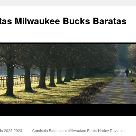
as Milwaukee Bucks Baratas
da 2023-2023
Camiseta Baloncesto Milwaukee Bucks Harley Davidson
→