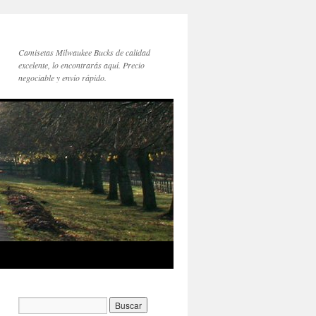
Camisetas Milwaukee Bucks de calidad
excelente, lo encontrarás aquí. Precio
negociable y envío rápido.