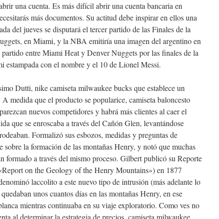
abrir una cuenta. Es más difícil abrir una cuenta bancaria en
cesitarás más documentos. Su actitud debe inspirar en ellos una
da del jueves se disputará el tercer partido de las Finales de la
gets, en Miami, y la NBA emitiría una imagen del argentino en
l partido entre Miami Heat y Denver Nuggets por las finales de la
i estampada con el nombre y el 10 de Lionel Messi.
simo Dutti, nike camiseta milwaukee bucks que establece un
. A medida que el producto se popularice, camiseta baloncesto
arezcan nuevos competidores y habrá más clientes al caer el
edida que se enroscaba a través del Cañón Glen, levantándose
 rodeaban. Formalizó sus esbozos, medidas y preguntas de
te sobre la formación de las montañas Henry, y notó que muchas
an formado a través del mismo proceso. Gilbert publicó su Reporte
(«Report on the Geology of the Henry Mountains») en 1877
denominó laccolito a este nuevo tipo de intrusión (más adelante lo
le quedaban unos cuantos días en las montañas Henry, en ese
lanca mientras continuaba en su viaje exploratorio. Como ves no
enta al determinar la estrategia de precios, camiseta milwaukee