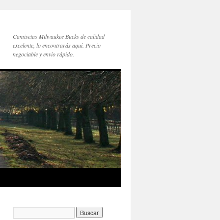
Camisetas Milwaukee Bucks de calidad
excelente, lo encontrarás aquí. Precio
negociable y envío rápido.