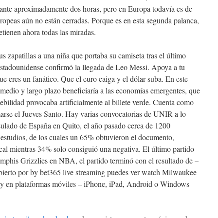
urante aproximadamente dos horas, pero en Europa todavía es de
uropeas aún no están cerradas. Porque es en esta segunda palanca,
etienen ahora todas las miradas.
 zapatillas a una niña que portaba su camiseta tras el último
estadounidense confirmó la llegada de Leo Messi. Apoya a tu
e eres un fanático. Que el euro caiga y el dólar suba. En este
a medio y largo plazo beneficiaría a las economías emergentes, que
ebilidad provocaba artificialmente al billete verde. Cuenta como
marse el Jueves Santo. Hay varias convocatorias de UNIR a lo
sulado de España en Quito, el año pasado cerca de 1200
e estudios, de los cuales un 65% obtuvieron el documento,
al mientras 34% solo consiguió una negativa. El último partido
his Grizzlies en NBA, el partido terminó con el resultado de –
cubierto por by bet365 live streaming puedes ver watch Milwaukee
y en plataformas móviles – iPhone, iPad, Android o Windows