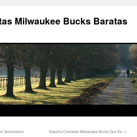
as Milwaukee Bucks Baratas
óleo Venezolano
España Camiseta Milwaukee Bucks Que Es
→