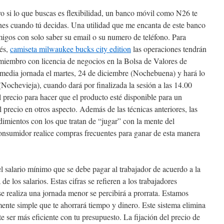
ro si lo que buscas es flexibilidad, un banco móvil como N26 te
ones cuando tú decidas. Una utilidad que me encanta de este banco
migos con solo saber su email o su numero de teléfono. Para
nés,
camiseta milwaukee bucks city edition
las operaciones tendrán
miembro con licencia de negocios en la Bolsa de Valores de
 media jornada el martes, 24 de diciembre (Nochebuena) y hará lo
ochevieja), cuando dará por finalizada la sesión a las 14.00
 precio para hacer que el producto esté disponible para un
precio en otros aspecto. Además de las técnicas anteriores, las
dimientos con los que tratan de “jugar” con la mente del
onsumidor realice compras frecuentes para ganar de esta manera
l salario mínimo que se debe pagar al trabajador de acuerdo a la
de los salarios. Estas cifras se refieren a los trabajadores
se realiza una jornada menor se percibirá a prorrata. Estamos
nte simple que te ahorrará tiempo y dinero. Este sistema elimina
ite ser más eficiente con tu presupuesto. La fijación del precio de