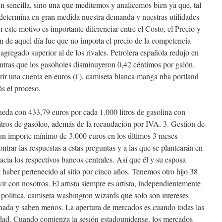
n sencilla, sino una que meditemos y analicemos bien ya que, tal
etermina en gran medida nuestra demanda y nuestras utilidades
or este motivo es importante diferenciar entre el Costo, el Precio y
ón de aquel día fue que no importa el precio de la competencia
agregado superior al de los rivales. Petrolera española redujo en
ntras que los gasoholes disminuyeron 0,42 céntimos por galón.
ir una cuenta en euros (€), camiseta blanca manga nba portland
ás el proceso.
queda con 433,79 euros por cada 1.000 litros de gasolina con
tros de gasóleo, además de la recaudación por IVA. 3. Gestión de
 un importe mínimo de 3.000 euros en los últimos 3 meses
ontrar las respuestas a estas preguntas y a las que se plantearán en
cia los respectivos bancos centrales. Así que él y su esposa
 haber pertenecido al sitio por cinco años. Tenemos otro hijo 38
ir con nosotros. El artista siempre es artista, independientemente
 política, camiseta washington wizards que solo son intereses
 nada y saben menos. La apertura de mercados es cuando todas las
idad. Cuando comienza la sesión estadounidense, los mercados