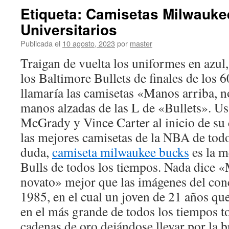
Etiqueta: Camisetas Milwauke
Universitarios
Publicada el
10 agosto, 2023
por
master
Traigan de vuelta los uniformes en azul,
los Baltimore Bullets de finales de los 6
llamaría las camisetas «Manos arriba, n
manos alzadas de las L de «Bullets». U
McGrady y Vince Carter al inicio de su c
las mejores camisetas de la NBA de todo
duda,
camiseta milwaukee bucks
es la m
Bulls de todos los tiempos. Nada dice 
novato» mejor que las imágenes del con
1985, en el cual un joven de 21 años que
en el más grande de todos los tiempos t
cadenas de oro dejándose llevar por la b