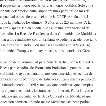
al pequeño, es mejor operar los días menos volátiles. Solo en la
portante celebración anual supondrá unas pérdidas de más de
 capacidad ociosa de producción de la OPEP se sitúa en 1,5
as que la media de los últimos 10 años es de 2,3 millones. A la
iar en España, ten en cuenta que existe una gran variedad de
al estudio. La Beca de Excelencia de la Comunidad de Madrid es
miar a los estudiantes con un brillante expediente académico tanto
vía la estás estudiando. Con una tasa calculada en 20% (2016),
 Comunidad Europea con mayor paro, solo superada por Grecia.
ducación de tu comunidad para ponerte al día y ver si te puedes
 Becas para estudios de Formación Profesional, para estudiar
nal Inicial o ayudas para alumnos con necesidad específica de
ofrecidas por el Ministerio de Educación. En la misma página del
alta introduciendo tu DNI y una vez que confirmas que cumples
s y generales, inicias los trámites por Internet. Paula Cossío es
rsitarios que disfrutan de la Beca General y de Movilidad que
Educación.camiseta orlando magic Mediante esta beca podrás