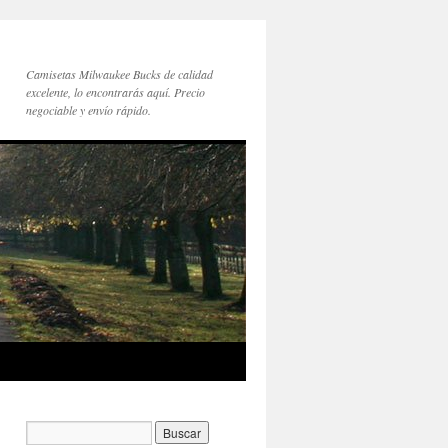
Camisetas Milwaukee Bucks de calidad
excelente, lo encontrarás aquí. Precio
negociable y envío rápido.