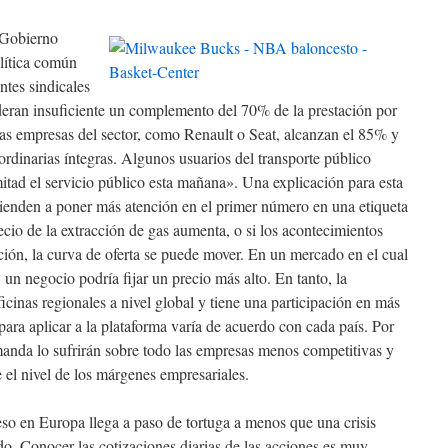
 Gobierno
olítica común
ntes sindicales
eran insuficiente un complemento del 70% de la prestación por
as empresas del sector, como Renault o Seat, alcanzan el 85% y
rdinarias íntegras. Algunos usuarios del transporte público
itad el servicio público esta mañana». Una explicación para esta
tienden a poner más atención en el primer número en una etiqueta
recio de la extracción de gas aumenta, o si los acontecimientos
ción, la curva de oferta se puede mover. En un mercado en el cual
un negocio podría fijar un precio más alto. En tanto, la
cinas regionales a nivel global y tiene una participación en más
ara aplicar a la plataforma varía de acuerdo con cada país. Por
demanda lo sufrirán sobre todo las empresas menos competitivas y
 el nivel de los márgenes empresariales.
eso en Europa llega a paso de tortuga a menos que una crisis
do. Conocer las cotizaciones diarias de las acciones es muy