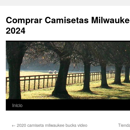
Comprar Camisetas Milwauke
2024
Saltar
Inicio
al
←
2020 camiseta milwaukee bucks video
Tiend
contenido