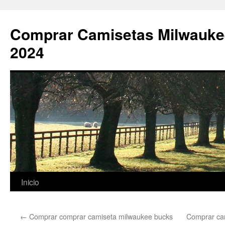
Comprar Camisetas Milwauke
2024
Saltar
Inicio
al
←
Comprar comprar camiseta milwaukee bucks
Comprar ca
contenido