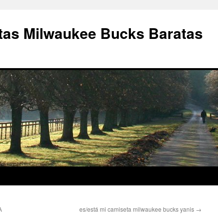
as Milwaukee Bucks Baratas
A
es/está mi camiseta milwaukee bucks yanis
→