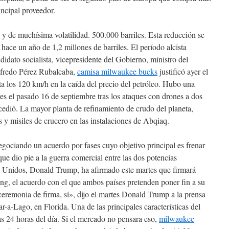
incipal proveedor.
 y de muchísima volatilidad. 500.000 barriles. Esta reducción se
hace un año de 1,2 millones de barriles. El período alcista
ndidato socialista, vicepresidente del Gobierno, ministro del
Alfredo Pérez Rubalcaba,
camisa milwaukee bucks
justificó ayer el
ta los 120 km/h en la caída del precio del petróleo. Hubo una
res el pasado 16 de septiembre tras los ataques con drones a dos
ucedió. La mayor planta de refinamiento de crudo del planeta,
y misiles de crucero en las instalaciones de Abqiaq.
gociando un acuerdo por fases cuyo objetivo principal es frenar
ue dio pie a la guerra comercial entre las dos potencias
s Unidos, Donald Trump, ha afirmado este martes que firmará
ng, el acuerdo con el que ambos países pretenden poner fin a su
eremonia de firma, sí», dijo el martes Donald Trump a la prensa
-a-Lago, en Florida. Una de las principales características del
as 24 horas del día. Si el mercado no pensara eso,
milwaukee