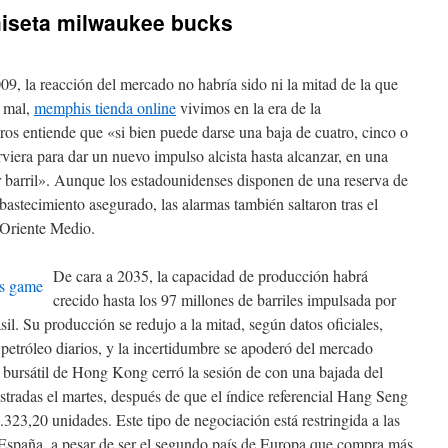
iseta milwaukee bucks
009, la reacción del mercado no habría sido ni la mitad de la que
a mal,
memphis tienda online
vivimos en la era de la
s entiende que «si bien puede darse una baja de cuatro, cinco o
irviera para dar un nuevo impulso alcista hasta alcanzar, en una
or barril». Aunque los estadounidenses disponen de una reserva de
abastecimiento asegurado, las alarmas también saltaron tras el
n Oriente Medio.
De cara a 2035, la capacidad de producción habrá
crecido hasta los 97 millones de barriles impulsada por
il. Su producción se redujo a la mitad, según datos oficiales,
e petróleo diarios, y la incertidumbre se apoderó del mercado
o bursátil de Hong Kong cerró la sesión de con una bajada del
tradas el martes, después de que el índice referencial Hang Seng
.323,20 unidades. Este tipo de negociación está restringida a las
 España, a pesar de ser el segundo país de Europa que compra más