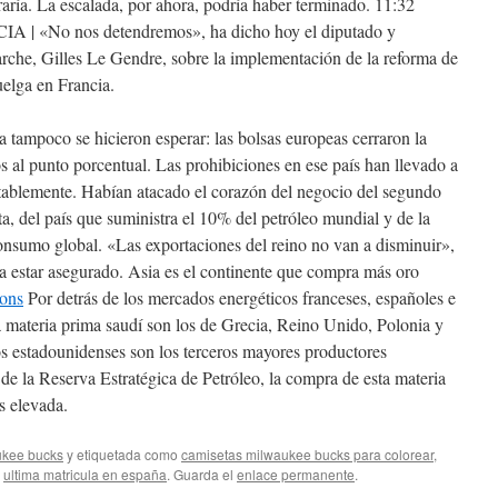
aría. La escalada, por ahora, podría haber terminado. 11:32
No nos detendremos», ha dicho hoy el diputado y
che, Gilles Le Gendre, sobre la implementación de la reforma de
elga en Francia.
a tampoco se hicieron esperar: las bolsas europeas cerraron la
 al punto porcentual. Las prohibiciones en ese país han llevado a
otablemente. Habían atacado el corazón del negocio del segundo
a, del país que suministra el 10% del petróleo mundial y de la
consumo global. «Las exportaciones del reino no van a disminuir»,
 a estar asegurado. Asia es el continente que compra más oro
tons
Por detrás de los mercados energéticos franceses, españoles e
la materia prima saudí son los de Grecia, Reino Unido, Polonia y
s estadounidenses son los terceros mayores productores
e la Reserva Estratégica de Petróleo, la compra de esta materia
s elevada.
ukee bucks
y etiquetada como
camisetas milwaukee bucks para colorear
,
,
ultima matricula en españa
. Guarda el
enlace permanente
.