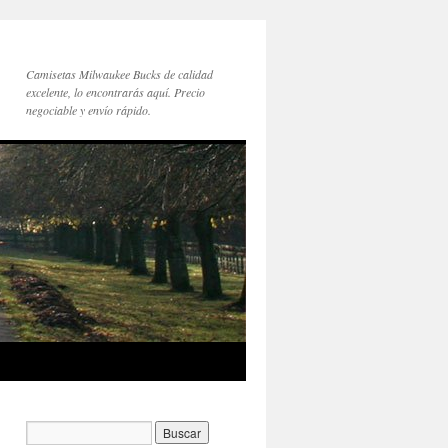
Camisetas Milwaukee Bucks de calidad
excelente, lo encontrarás aquí. Precio
negociable y envío rápido.