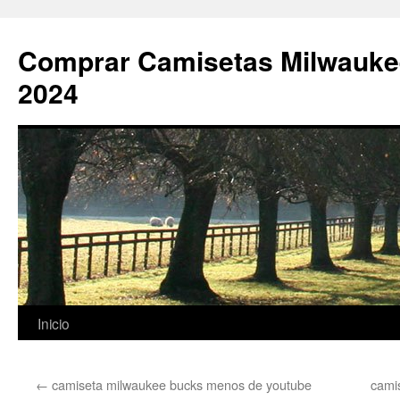
Comprar Camisetas Milwauke
2024
Saltar
Inicio
al
←
camiseta milwaukee bucks menos de youtube
cami
contenido