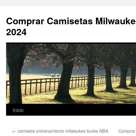
Comprar Camisetas Milwauke
2024
Saltar
Inicio
al
←
camiseta entrenamiento milwaukee bucks NBA
Comprar 
contenido