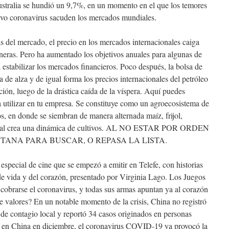
ustralia se hundió un 9,7%, en un momento en el que los temores
evo coronavirus sacuden los mercados mundiales.
as del mercado, el precio en los mercados internacionales caiga
neras. Pero ha aumentado los objetivos anuales para algunas de
 estabilizar los mercados financieros. Poco después, la bolsa de
 de alza y de igual forma los precios internacionales del petróleo
ión, luego de la drástica caída de la víspera. Aquí puedes
a utilizar en tu empresa. Se constituye como un agroecosistema de
s, en donde se siembran de manera alternada maíz, frijol,
o cual crea una dinámica de cultivos. AL NO ESTAR POR ORDEN
ANA PARA BUSCAR, O REPASA LA LISTA.
especial de cine que se empezó a emitir en Telefe, con historias
 de vida y del corazón, presentado por Virginia Lago. Los Juegos
 cobrarse el coronavirus, y todas sus armas apuntan ya al corazón
e valores? En un notable momento de la crisis, China no registró
 de contagio local y reportó 34 casos originados en personas
do en China en diciembre, el coronavirus COVID-19 ya provocó la