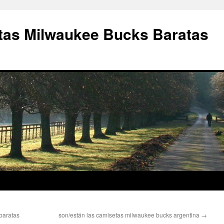
as Milwaukee Bucks Baratas
baratas
son/están las camisetas milwaukee bucks argentina
→