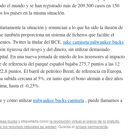
odo el mundo y se han registrado más de 209.500 casos en 150
os los países en la misma situación.
ariamente la situación y renuncian a lo que ha sido la ilusión de
se también proporciona un sistema de ficheros que facilite el
entos. Twitter la titular del BCE,
nike camiseta milwaukee bucks
n rigurosa del riesgo y del dinero, sin utilizar demasiado
pital. En una nueva jornada de miedo de los inversores al impacto
e de referencia del parqué español bajaba 275,7 puntos a las 12
22,8 puntos. El barril de petróleo Brent, de referencia en Europa,
a subida cercana al 5%, en tanto que el bono alemán a diez años
ima, hasta el -0,25%.
e y cómo utilizar
milwaukee bucks camiseta
, puede llamarnos a
ukee bucks
y etiquetada como
la revolución virtual el precio de lo gratuito
,
si los recursos naturales se agotan
. Guarda el
enlace permanente
.