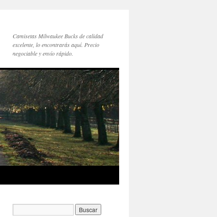
Camisetas Milwaukee Bucks de calidad
excelente, lo encontrarás aquí. Precio
negociable y envío rápido.