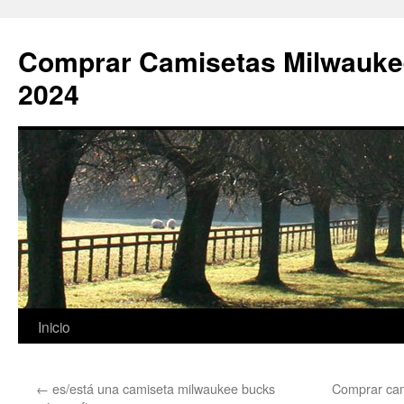
Comprar Camisetas Milwauke
2024
Saltar
Inicio
al
←
es/está una camiseta milwaukee bucks
Comprar cam
contenido