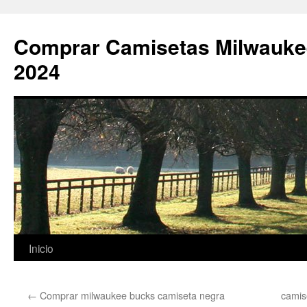
Comprar Camisetas Milwauke
2024
Saltar
Inicio
al
←
Comprar milwaukee bucks camiseta negra
camis
contenido