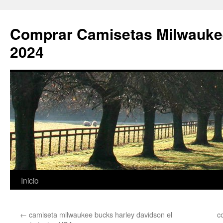
Comprar Camisetas Milwauke
2024
Saltar
Inicio
al
←
camiseta milwaukee bucks harley davidson el
c
contenido