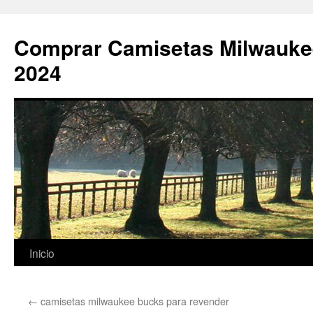
Comprar Camisetas Milwauke
2024
Saltar
Inicio
al
←
camisetas milwaukee bucks para revender
contenido