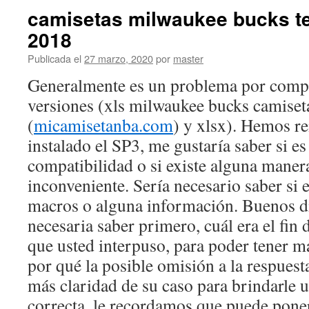
camisetas milwaukee bucks t
2018
Publicada el
27 marzo, 2020
por
master
Generalmente es un problema por compa
versiones (xls milwaukee bucks camise
(
micamisetanba.com
) y xlsx). Hemos rei
instalado el SP3, me gustaría saber si e
compatibilidad o si existe alguna manera
inconveniente. Sería necesario saber si e
macros o alguna información. Buenos dí
necesaria saber primero, cuál era el fin
que usted interpuso, para poder tener má
por qué la posible omisión a la respuest
más claridad de su caso para brindarle u
correcta, le recordamos que puede pone