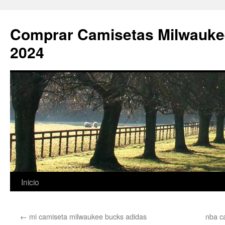
Comprar Camisetas Milwauke
2024
Saltar
Inicio
al
←
mi camiseta milwaukee bucks adidas
nba c
contenido