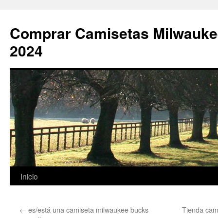
Comprar Camisetas Milwauke
2024
Saltar
Inicio
al
←
es/está una camiseta milwaukee bucks
Tienda cami
contenido