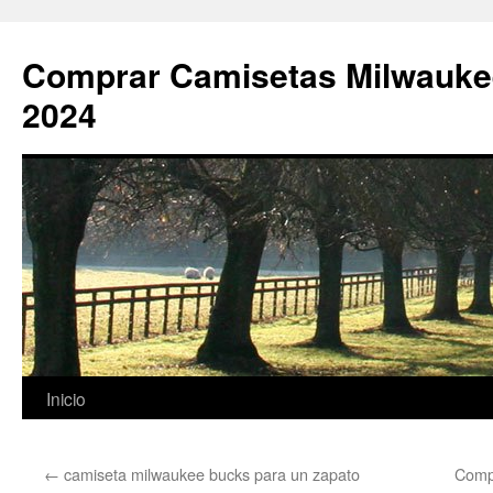
Comprar Camisetas Milwauke
2024
Saltar
Inicio
al
←
camiseta milwaukee bucks para un zapato
Comp
contenido