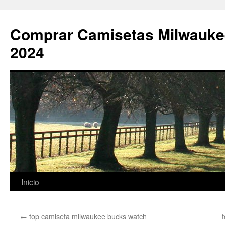
Comprar Camisetas Milwauke
2024
Saltar
Inicio
al
←
top camiseta milwaukee bucks watch
contenido