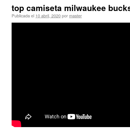
top camiseta milwaukee buck
Publicada el
10 abril, 2020
por
master