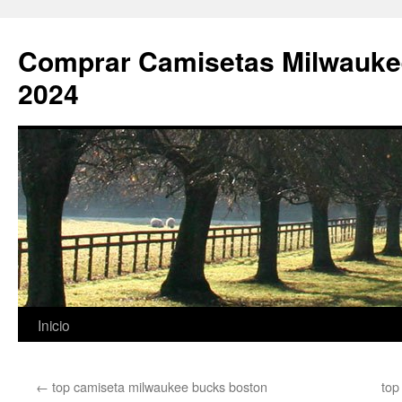
Comprar Camisetas Milwauke
2024
Saltar
Inicio
al
←
top camiseta milwaukee bucks boston
top
contenido