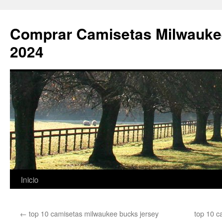
Comprar Camisetas Milwauke
2024
Saltar
Inicio
al
←
top 10 camisetas milwaukee bucks jersey
top 10 c
contenido